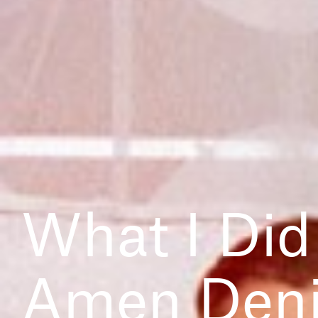
What I Did
Amen Deni