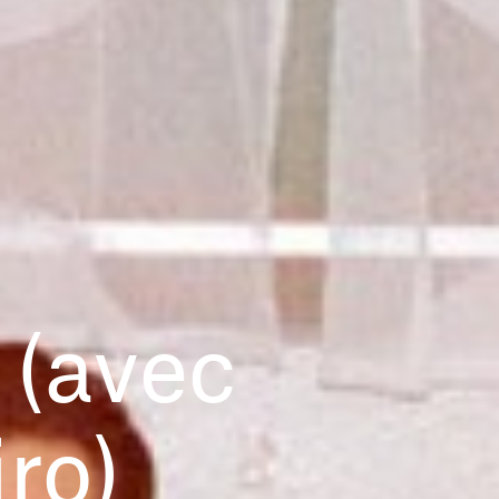
 (avec
ro)